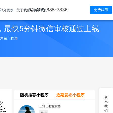
400-885-7836
免费试用
部分案例
关于我们
联系我们
，最快5分钟微信审核通过上线
> 发布小程序
随机推荐小程序
近期发布小程序
联
系
我
三清山婺源旅游
们