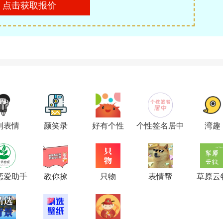
点击获取报价
到表情
颜笑录
好有个性
个性签名居中
湾趣
恋爱助手
教你撩
只物
表情帮
草原云