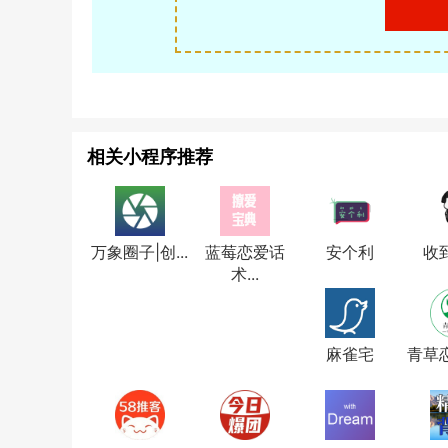
相关小程序推荐
万象圈子|创...
蓝莓恋爱话
安个利
收
术...
麻雀宅
青草