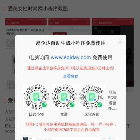
爱美女性时尚网小程序截图
易企达自助生成小程序免费使用
电脑访问
www.eqiday.com
免费使用
通过易企达平台终身免300元认证费,最快3分钟上线!
查看教程
登录
PC查
爱美女性时尚网小程序使用方法
看更
多.....
方法1. 使用微信扫描本页面上方二维码进入爱美女性时尚网的小程序
日式小物
童装
珠宝首饰
方法2. 在微信中搜索“爱美女性时尚网”即可进入小程序
登录PC后台可使用系统模板极速克隆一模一样小程序，
历史上的今时小程序由爱美女性时尚网团队开发，易企达小程序商店于
小程序页面功能支持后台自由配置
2020-10-16 08:30发布