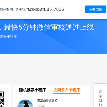
400-885-7836
免费试用
部分案例
关于我们
联系我们
，最快5分钟微信审核通过上线
> 发布小程序
随机推荐小程序
近期发布小程序
联
系
我
三清山婺源旅游
们