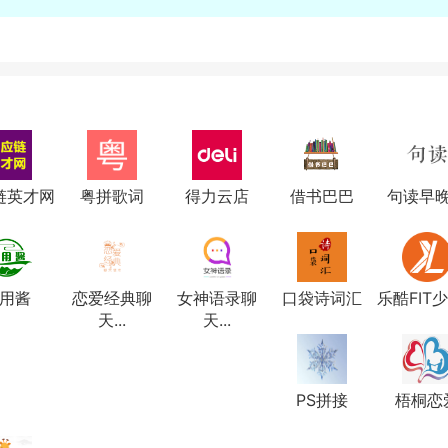
链英才网
粤拼歌词
得力云店
借书巴巴
句读早
用酱
恋爱经典聊
女神语录聊
口袋诗词汇
乐酷FIT少儿
天...
天...
PS拼接
梧桐恋