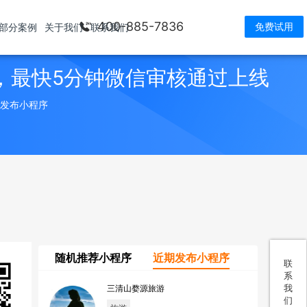
400-885-7836
免费试用
部分案例
关于我们
联系我们
，最快5分钟微信审核通过上线
> 发布小程序
随机推荐小程序
近期发布小程序
联
系
我
三清山婺源旅游
们