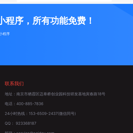
小程序，所有功能免费！
布小程序
联系我们
地址：
南京市栖霞区迈皋桥创业园科技研发基地寅春路18号
电话：
400-885-7836
24小时热线：
153-6509-2437
(微信同号)
QQ：
923368187
邮箱：
service@eqiday.com