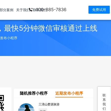
400-885-7836
免费试用
部分案例
关于我们
联系我们
，最快5分钟微信审核通过上线
> 发布小程序
随机推荐小程序
近期发布小程序
联
系
我
三清山婺源旅游
们