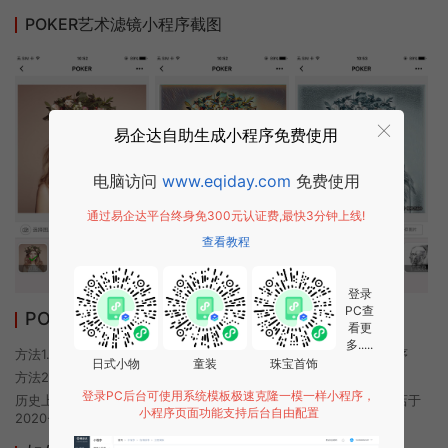
POKER艺术滤镜小程序截图
易企达自助生成小程序免费使用
电脑访问
www.eqiday.com
免费使用
通过易企达平台终身免300元认证费,最快3分钟上线!
查看教程
登录
PC查
POKER艺术滤镜小程序使用方法
看更
多.....
方法1. 使用微信扫描本页面上方二维码进入POKER艺术滤镜的小程序
日式小物
童装
珠宝首饰
方法2. 在微信中搜索“POKER艺术滤镜”即可进入小程序
登录PC后台可使用系统模板极速克隆一模一样小程序，
历史上的今时小程序由POKER艺术滤镜团队开发，易企达小程序商店于
小程序页面功能支持后台自由配置
2020-10-16 08:13发布