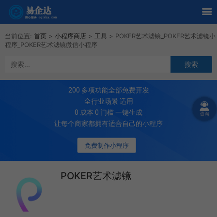
当前位置:
首页
>
小程序商店
>
工具
>
POKER艺术滤镜_POKER艺术滤镜小
程序_POKER艺术滤镜微信小程序
200
多项功能全部免费开发
全行业场景 适用
0 成本 0 门槛 一键生成
让每个商家都拥有适合自己的小程序
免费制作小程序
POKER艺术滤镜