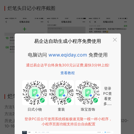
烂笔头日记小程序截图
易企达自助生成小程序免费使用
电脑访问
www.eqiday.com
免费使用
通过易企达平台终身免300元认证费,最快3分钟上线!
查看教程
登录
PC查
烂笔头日记小程序使用方法
看更
多.....
方法1. 使用微信扫描本页面上方二维码进入烂笔头日记的小程序
日式小物
童装
珠宝首饰
方法2. 在微信中搜索“烂笔头日记”即可进入小程序
登录PC后台可使用系统模板极速克隆一模一样小程序，
历史上的今时小程序由烂笔头日记团队开发，易企达小程序商店于2020-
小程序页面功能支持后台自由配置
10-16 08:11发布