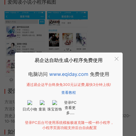
爱阅读小说小程序截图
易企达自助生成小程序免费使用
电脑访问
www.eqiday.com
免费使用
通过易企达平台终身免300元认证费,最快3分钟上线!
爱阅读小说小程序使用方法
查看教程
方法1. 使用微信扫描本页面上方二维码进入爱阅读小说的小程序
登录PC
查看更
方法2. 在微信中搜索“爱阅读小说”即可进入小程序
日式小物
童装
珠宝首饰
多.....
历史上的今时小程序由爱阅读小说团队开发，易企达小程序商店于2020-
10-16 08:08发布
登录PC后台可使用系统模板极速克隆一模一样小程序，
小程序页面功能支持后台自由配置
如何开发类似爱阅读小说的小程序