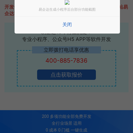
开发一款类似爱阅读小说的小程序不难，只需要咨询本站易
易企达生成小程序后台部分功能截图
企达客服即可为您定制开发，免费提供报价。
关闭
易企达10年行业沉淀！
专业小程序、公众号H5 APP等软件开发
立即拨打电话享优惠
400-885-7836
点击获取报价
200
多项功能全部免费开发
全行业场景 适用
0 成本 0 门槛 一键生成