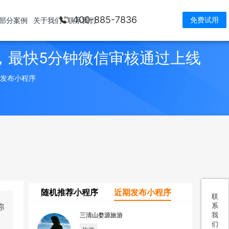
400-885-7836
免费试用
部分案例
关于我们
联系我们
，最快5分钟微信审核通过上线
> 发布小程序
随机推荐小程序
近期发布小程序
联
系
我
三清山婺源旅游
们