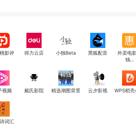
桃影评
得力云店
小独Beta
黑狐配音
外卖电
钱...
乎视频
戴氏影院
精选潮图背景
云夕影视
WPS稻壳
诗词汇