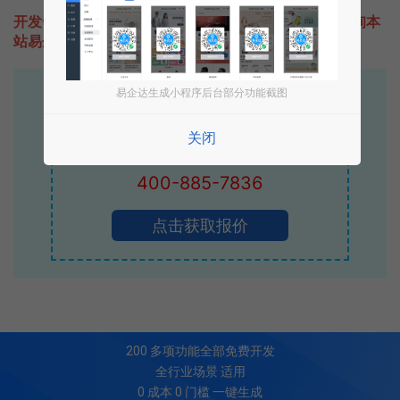
开发一款类似OpenPlay足球的小程序不难，只需要咨询本
站易企达客服即可为您定制开发，免费提供报价。
易企达生成小程序后台部分功能截图
易企达10年行业沉淀！
专业小程序、公众号H5 APP等软件开发
关闭
立即拨打电话享优惠
400-885-7836
点击获取报价
200
多项功能全部免费开发
全行业场景 适用
0 成本 0 门槛 一键生成