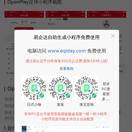
OpenPlay足球小程序截图
易企达自助生成小程序免费使用
电脑访问
www.eqiday.com
免费使用
通过易企达平台终身免300元认证费,最快3分钟上线!
查看教程
登录
OpenPlay足球小程序使用方法
PC查
看更
方法1. 使用微信扫描本页面上方二维码进入OpenPlay足球的小程序
多.....
日式小物
童装
珠宝首饰
方法2. 在微信中搜索“OpenPlay足球”即可进入小程序
历史上的今时小程序由OpenPlay足球团队开发，易企达小程序商店于
登录PC后台可使用系统模板极速克隆一模一样小程序，
2020-10-16 01:00发布
小程序页面功能支持后台自由配置
如何开发类似OpenPlay足球的小程序