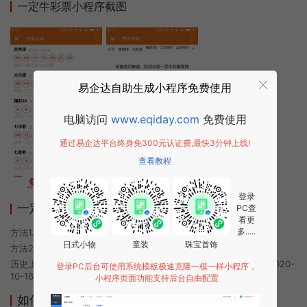
一定牛彩票小程序截图
易企达自助生成小程序免费使用
电脑访问
www.eqiday.com
免费使用
通过易企达平台终身免300元认证费,最快3分钟上线!
查看教程
登录
一定牛彩票小程序使用方法
PC查
看更
多.....
方法1. 使用微信扫描本页面上方二维码进入一定牛彩票的小程序
日式小物
童装
珠宝首饰
方法2. 在微信中搜索“一定牛彩票”即可进入小程序
历史上的今时小程序由一定牛彩票团队开发，易企达小程序商店于2020-
登录PC后台可使用系统模板极速克隆一模一样小程序，
10-16 00:53发布
小程序页面功能支持后台自由配置
如何开发类似一定牛彩票的小程序