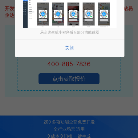
开发一款类似一定牛彩票的小程序不难，只需要咨询本站易
企达客服即可为您定制开发，免费提供报价。
易企达生成小程序后台部分功能截图
易企达10年行业沉淀！
专业小程序、公众号H5 APP等软件开发
关闭
立即拨打电话享优惠
400-885-7836
点击获取报价
200
多项功能全部免费开发
全行业场景 适用
0 成本 0 门槛 一键生成