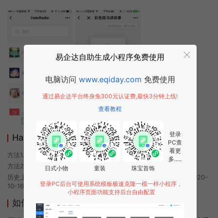
易企达自助生成小程序免费使用
电脑访问
www.eqiday.com
免费使用
通过易企达平台终身免300元认证费,最快3分钟上线!
查看教程
登录
HaloRadio小程序使用方法
PC查
看更
方法1. 使用微信扫描本页面上方二维码进入HaloRadio的小程序
多.....
方法2. 在微信中搜索“HaloRadio”即可进入小程序
日式小物
童装
珠宝首饰
历史上的今时小程序由HaloRadio团队开发，易企达小程序商店于2020-
登录PC后台可使用系统模板极速克隆一模一样小程序，
10-16 00:42发布
小程序页面功能支持后台自由配置
如何开发类似HaloRadio的小程序