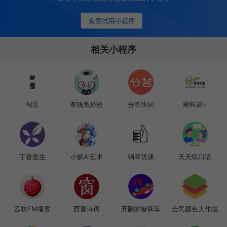
免费试用小程序
相关小程序
句逗
有钱兔择校
分答快问
蝌蚪课+
丁香医生
小蚁AI艺术
钢琴优课
天天练口语
荔枝FM播客
西窗诗词
开翻的智商车
全民颜色大作战