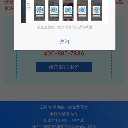
开发一款类似HaloRadio的小程序不难，只需要咨询本站易
企达客服即可为您定制开发，免费提供报价。
易企达10年行业沉淀！
易企达生成小程序后台部分功能截图
专业小程序、公众号H5 APP等软件开发
关闭
立即拨打电话享优惠
400-885-7836
点击获取报价
200
多项功能全部免费开发
全行业场景 适用
0 成本 0 门槛 一键生成
让每个商家都拥有适合自己的小程序