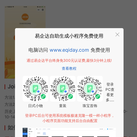
易企达自助生成小程序免费使用
电脑访问
www.eqiday.com
免费使用
通过易企达平台终身免300元认证费,最快3分钟上线!
查看教程
登录
Join活动小程序使用方法
PC查
看更
方法1. 使用微信扫描本页面上方二维码进入Join活动的小程序
多.....
方法2. 在微信中搜索“Join活动”即可进入小程序
日式小物
童装
珠宝首饰
历史上的今时小程序由Join活动团队开发，易企达小程序商店于2020-
登录PC后台可使用系统模板极速克隆一模一样小程序，
10-14 18:02发布
小程序页面功能支持后台自由配置
如何开发类似Join活动的小程序