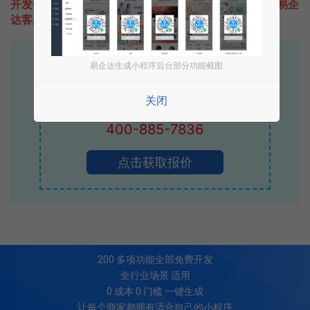
开发一款类似Join活动的小程序不难，只需要咨询本站易企
达客服即可为您定制开发，免费提供报价。
易企达10年行业沉淀！
易企达生成小程序后台部分功能截图
专业小程序、公众号H5 APP等软件开发
关闭
立即拨打电话享优惠
400-885-7836
点击获取报价
200
多项功能全部免费开发
全行业场景 适用
0 成本 0 门槛 一键生成
让每个商家都拥有适合自己的小程序