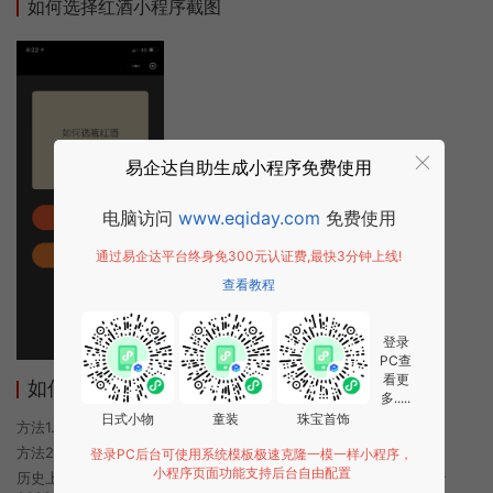
如何选择红酒小程序截图
易企达自助生成小程序免费使用
电脑访问
www.eqiday.com
免费使用
通过易企达平台终身免300元认证费,最快3分钟上线!
查看教程
登录
PC查
看更
如何选择红酒小程序使用方法
多.....
日式小物
童装
珠宝首饰
方法1. 使用微信扫描本页面上方二维码进入如何选择红酒的小程序
方法2. 在微信中搜索“如何选择红酒”即可进入小程序
登录PC后台可使用系统模板极速克隆一模一样小程序，
小程序页面功能支持后台自由配置
历史上的今时小程序由如何选择红酒团队开发，易企达小程序商店于