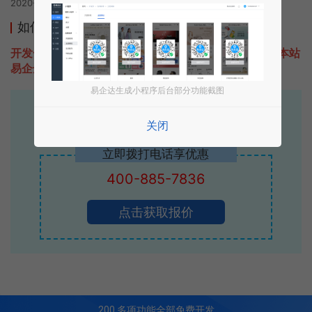
2020-10-14 17:57发布
如何开发类似如何选择红酒的小程序
开发一款类似如何选择红酒的小程序不难，只需要咨询本站
易企达客服即可为您定制开发，免费提供报价。
易企达生成小程序后台部分功能截图
易企达10年行业沉淀！
关闭
专业小程序、公众号H5 APP等软件开发
立即拨打电话享优惠
400-885-7836
点击获取报价
200
多项功能全部免费开发