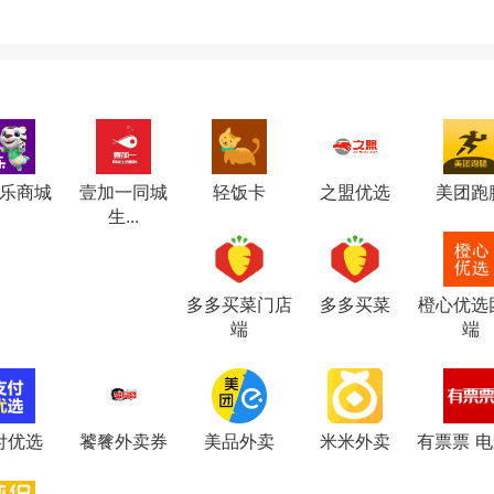
乐商城
壹加一同城
轻饭卡
之盟优选
美团跑
生...
多多买菜门店
多多买菜
橙心优选
端
端
付优选
饕餮外卖券
美品外卖
米米外卖
有票票 电影