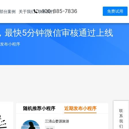
400-885-7836
免费试用
部分案例
关于我们
联系我们
，最快5分钟微信审核通过上线
> 发布小程序
随机推荐小程序
近期发布小程序
联
系
我
三清山婺源旅游
们