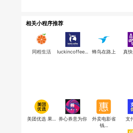
相关小程序推荐
同程生活
luckincoffee...
蜂鸟在路上
真快
美团优选 果...
券心券意为你
外卖电影省
支
钱...