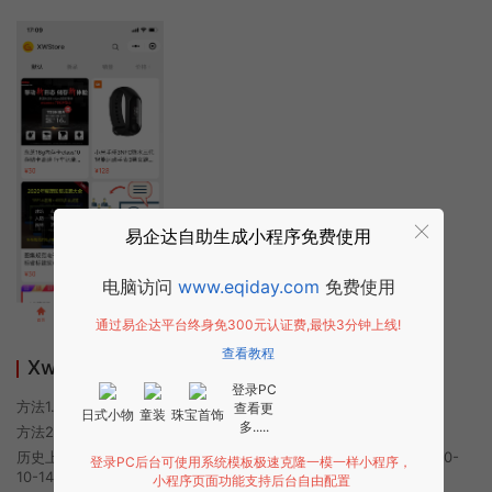
易企达自助生成小程序免费使用
电脑访问
www.eqiday.com
免费使用
通过易企达平台终身免300元认证费,最快3分钟上线!
查看教程
XwStore小程序使用方法
登录PC
方法1. 使用微信扫描本页面上方二维码进入XwStore的小程序
查看更
日式小物
童装
珠宝首饰
多.....
方法2. 在微信中搜索“XwStore”即可进入小程序
历史上的今时小程序由XwStore团队开发，易企达小程序商店于2020-
登录PC后台可使用系统模板极速克隆一模一样小程序，
10-14 17:34发布
小程序页面功能支持后台自由配置