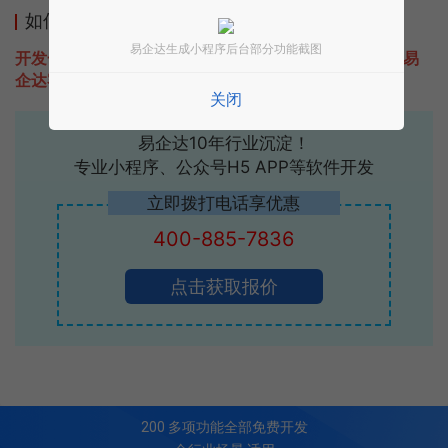
如何开发类似XwStore的小程序
易企达生成小程序后台部分功能截图
开发一款类似XwStore的小程序不难，只需要咨询本站易
企达客服即可为您定制开发，免费提供报价。
关闭
易企达10年行业沉淀！
专业小程序、公众号H5 APP等软件开发
立即拨打电话享优惠
400-885-7836
点击获取报价
200
多项功能全部免费开发