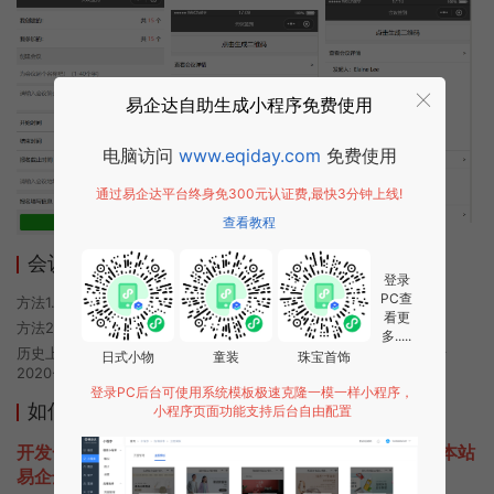
易企达自助生成小程序免费使用
电脑访问
www.eqiday.com
免费使用
通过易企达平台终身免300元认证费,最快3分钟上线!
查看教程
会议签到系统小程序使用方法
登录
PC查
方法1. 使用微信扫描本页面上方二维码进入会议签到系统的小程序
看更
方法2. 在微信中搜索“会议签到系统”即可进入小程序
多.....
历史上的今时小程序由会议签到系统团队开发，易企达小程序商店于
日式小物
童装
珠宝首饰
2020-10-14 16:01发布
登录PC后台可使用系统模板极速克隆一模一样小程序，
如何开发类似会议签到系统的小程序
小程序页面功能支持后台自由配置
开发一款类似会议签到系统的小程序不难，只需要咨询本站
易企达客服即可为您定制开发，免费提供报价。