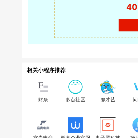
40
相关小程序推荐
财条
多点社区
趣才艺
问
富贵电商
微慕企业官网
丸子黑科技
项