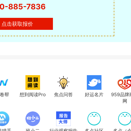
0-885-7836
点击获取报价
卷帮
想到阅读Pro
焦点问答
好运名片
959品牌
网
目猎手
班小二
行业观察报告
多点社区
多点（