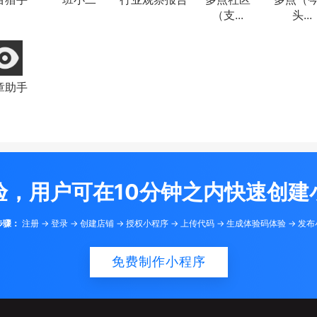
（支...
头...
章助手
验，用户可在10分钟之内快速创建
步骤：
注册 -> 登录 -> 创建店铺 -> 授权小程序 -> 上传代码 -> 生成体验码体验 -> 发
免费制作小程序