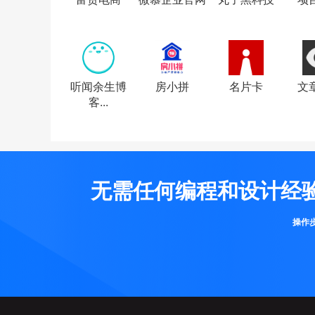
听闻余生博
房小拼
名片卡
文
客...
无需任何编程和设计经
操作