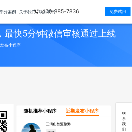
400-885-7836
免费试用
部分案例
关于我们
联系我们
，最快5分钟微信审核通过上线
> 发布小程序
随机推荐小程序
近期发布小程序
联
系
我
三清山婺源旅游
们