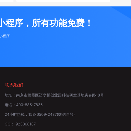
小程序，所有功能免费！
布小程序
联系我们
地址：
南京市栖霞区迈皋桥创业园科技研发基地寅春路18号
电话：
400-885-7836
24小时热线：
153-6509-2437
(微信同号)
QQ：
923368187