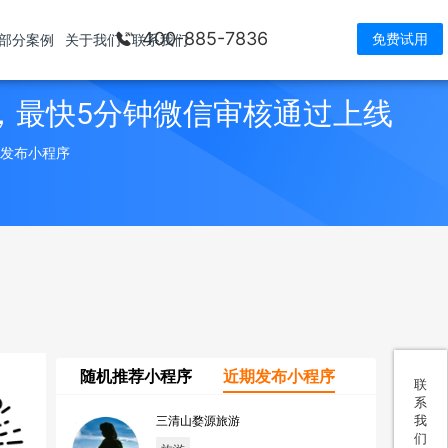
400-885-7836
免费试用
部分案例
关于我们
联系我们
，最快5分钟微信审核通过上线
> 发布小程序
随机推荐小程序
近期发布小程序
联
系
我
三清山婺源旅游
们