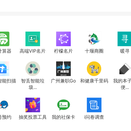
计算器
高端VIP名片
柠檬名片
十堰商圈
暖寻
智能扫描
智丢智能垃
广州兼职Go
和健康千里码
我的本子
圾...
便...
号预约
抽奖投票工具
我的社保卡
i问卷调查