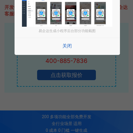
开发一款类似IT考试的小程序不难，只需要咨询本站易企达
客服即可为您定制开发，免费提供报价。
易企达生成小程序后台部分功能截图
易企达10年行业沉淀！
专业小程序、公众号H5 APP等软件开发
关闭
立即拨打电话享优惠
400-885-7836
点击获取报价
200
多项功能全部免费开发
全行业场景 适用
0 成本 0 门槛 一键生成