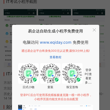
IT考试小程序截图
易企达自助生成小程序免费使用
电脑访问
www.eqiday.com
免费使用
通过易企达平台终身免300元认证费,最快3分钟上线!
查看教程
登录
IT考试小程序使用方法
PC查
看更
方法1. 使用微信扫描本页面上方二维码进入IT考试的小程序
多.....
日式小物
童装
珠宝首饰
方法2. 在微信中搜索“IT考试”即可进入小程序
历史上的今时小程序由IT考试团队开发，易企达小程序商店于2020-10-
登录PC后台可使用系统模板极速克隆一模一样小程序，
14 14:04发布
小程序页面功能支持后台自由配置
如何开发类似IT考试的小程序