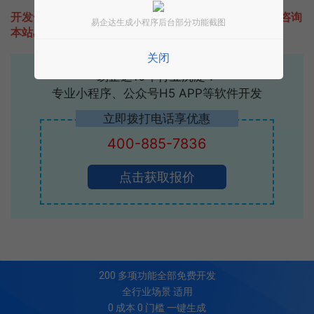
开发一款类似苹果真假鉴定查询的小程序不难，只需要咨询
易企达生成小程序后台部分功能截图
本站易企达客服即可为您定制开发，免费提供报价。
关闭
易企达10年行业沉淀！
专业小程序、公众号H5 APP等软件开发
立即拨打电话享优惠
400-885-7836
点击获取报价
200
多项功能全部免费开发
全行业场景 适用
0 成本 0 门槛 一键生成