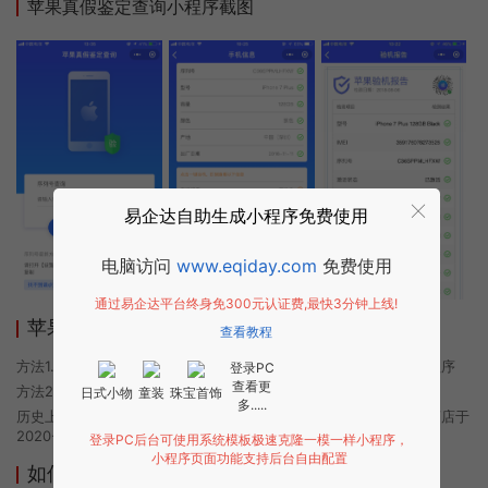
苹果真假鉴定查询小程序截图
易企达自助生成小程序免费使用
电脑访问
www.eqiday.com
免费使用
通过易企达平台终身免300元认证费,最快3分钟上线!
苹果真假鉴定查询小程序使用方法
查看教程
方法1. 使用微信扫描本页面上方二维码进入苹果真假鉴定查询的小程序
登录PC
查看更
方法2. 在微信中搜索“苹果真假鉴定查询”即可进入小程序
日式小物
童装
珠宝首饰
多.....
历史上的今时小程序由苹果真假鉴定查询团队开发，易企达小程序商店于
2020-10-12 11:38发布
登录PC后台可使用系统模板极速克隆一模一样小程序，
小程序页面功能支持后台自由配置
如何开发类似苹果真假鉴定查询的小程序