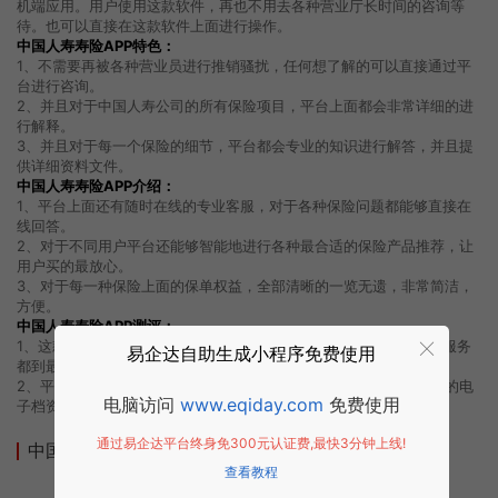
机端应用。用户使用这款软件，再也不用去各种营业厅长时间的咨询等
待。也可以直接在这款软件上面进行操作。
中国人寿寿险APP特色：
1、不需要再被各种营业员进行推销骚扰，任何想了解的可以直接通过平
台进行咨询。
2、并且对于中国人寿公司的所有保险项目，平台上面都会非常详细的进
行解释。
3、并且对于每一个保险的细节，平台都会专业的知识进行解答，并且提
供详细资料文件。
中国人寿寿险APP介绍：
1、平台上面还有随时在线的专业客服，对于各种保险问题都能够直接在
线回答。
2、对于不同用户平台还能够智能地进行各种最合适的保险产品推荐，让
用户买的最放心。
3、对于每一种保险上面的保单权益，全部清晰的一览无遗，非常简洁，
方便。
中国人寿寿险APP测评：
1、这款软件还能够帮助用户进行意见签收回访，将各种需求，各种服务
易企达自助生成小程序免费使用
都到最好。
2、平台上面也能够进行各种保险的申请与办理，直接提供各种相关的电
电脑访问
www.eqiday.com
免费使用
子档资料。
通过易企达平台终身免300元认证费,最快3分钟上线!
中国人寿寿险APP小程序截图
查看教程