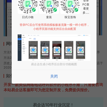
登录
PC查
看更
多.....
日式小物
童装
珠宝首饰
登录PC后台可使用系统模板极速克隆一模一样小程序，
小程序页面功能支持后台自由配置
网络电话呼叫软件小程序使用方法
方法1. 使用微信扫描本页面上方二维码进入网络电话呼叫软件的小程序
方法2. 在微信中搜索“网络电话呼叫软件”即可进入小程序
历史上的今时小程序由网络电话呼叫软件团队开发，易企达小程序商店于
易企达生成小程序后台部分功能截图
2020-10-11 08:17发布
如何开发类似网络电话呼叫软件的小程序
关闭
开发一款类似网络电话呼叫软件的小程序不难，只需要咨询
本站易企达客服即可为您定制开发，免费提供报价。
易企达10年行业沉淀！