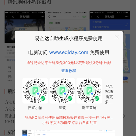
腾讯地图小程序截图
易企达自助生成小程序免费使用
电脑访问
www.eqiday.com
免费使用
通过易企达平台终身免300元认证费,最快3分钟上线!
查看教程
登录
腾讯地图小程序使用方法
PC查
看更
方法1. 使用微信扫描本页面上方二维码进入腾讯地图的小程序
多.....
日式小物
童装
珠宝首饰
方法2. 在微信中搜索“腾讯地图”即可进入小程序
历史上的今时小程序由腾讯地图团队开发，易企达小程序商店于2020-
登录PC后台可使用系统模板极速克隆一模一样小程序，
10-11 00:11发布
小程序页面功能支持后台自由配置
如何开发类似腾讯地图的小程序