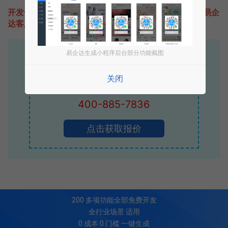
开发一款类似腾讯地图的小程序不难，只需要咨询本站易企
达客服即可为您定制开发，免费提供报价。
易企达生成小程序后台部分功能截图
易企达10年行业沉淀！
专业小程序、公众号H5 APP等软件开发
关闭
立即拨打电话享优惠
400-885-7836
点击获取报价
200
多项功能全部免费开发
全行业场景 适用
0 成本 0 门槛 一键生成