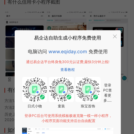
有什么信用卡小程序截图
易企达自助生成小程序免费使用
电脑访问
www.eqiday.com
免费使用
通过易企达平台终身免300元认证费,最快3分钟上线!
查看教程
登录
有什么信用卡小程序使用方法
PC查
看更
方法1. 使用微信扫描本页面上方二维码进入有什么信用卡的小程序
多.....
日式小物
童装
珠宝首饰
方法2. 在微信中搜索“有什么信用卡”即可进入小程序
历史上的今时小程序由有什么信用卡团队开发，易企达小程序商店于
登录PC后台可使用系统模板极速克隆一模一样小程序，
2020-10-07 10:30发布
小程序页面功能支持后台自由配置
如何开发类似有什么信用卡的小程序