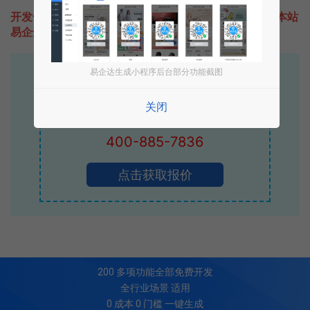
开发一款类似有什么信用卡的小程序不难，只需要咨询本站
易企达客服即可为您定制开发，免费提供报价。
易企达生成小程序后台部分功能截图
易企达10年行业沉淀！
专业小程序、公众号H5 APP等软件开发
关闭
立即拨打电话享优惠
400-885-7836
点击获取报价
200
多项功能全部免费开发
全行业场景 适用
0 成本 0 门槛 一键生成