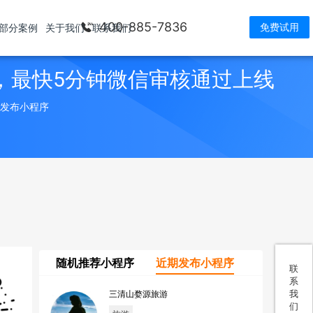
400-885-7836
免费试用
部分案例
关于我们
联系我们
，最快5分钟微信审核通过上线
> 发布小程序
随机推荐小程序
近期发布小程序
联
系
我
三清山婺源旅游
们