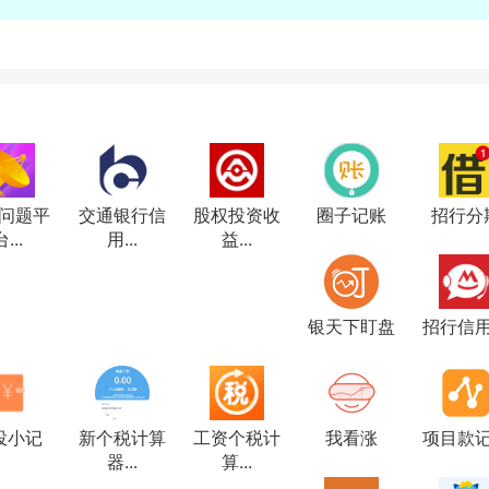
P问题平
交通银行信
股权投资收
圈子记账
招行分
...
用...
益...
银天下盯盘
招行信
投小记
新个税计算
工资个税计
我看涨
项目款
器...
算...