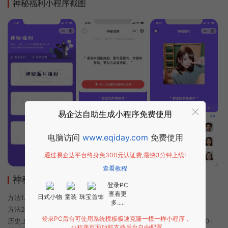
神秘福利小程序截图
易企达自助生成小程序免费使用
电脑访问
www.eqiday.com
免费使用
通过易企达平台终身免300元认证费,最快3分钟上线!
查看教程
神秘福利小程序使用方法
登录PC
查看更
日式小物
童装
珠宝首饰
方法1. 使用微信扫描本页面上方二维码进入神秘福利的小程序
多.....
方法2. 在微信中搜索“神秘福利”即可进入小程序
登录PC后台可使用系统模板极速克隆一模一样小程序，
历史上的今时小程序由神秘福利团队开发，易企达小程序商店于2020-
小程序页面功能支持后台自由配置