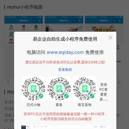
motui小程序截图
易企达自助生成小程序免费使用
电脑访问
www.eqiday.com
免费使用
通过易企达平台终身免300元认证费,最快3分钟上线!
查看教程
登录
PC查
motui小程序使用方法
看更
多.....
方法1. 使用微信扫描本页面上方二维码进入motui的小程序
日式小物
童装
珠宝首饰
方法2. 在微信中搜索“motui”即可进入小程序
登录PC后台可使用系统模板极速克隆一模一样小程序，
历史上的今时小程序由motui团队开发，易企达小程序商店于2020-10-
小程序页面功能支持后台自由配置
07 00:08发布