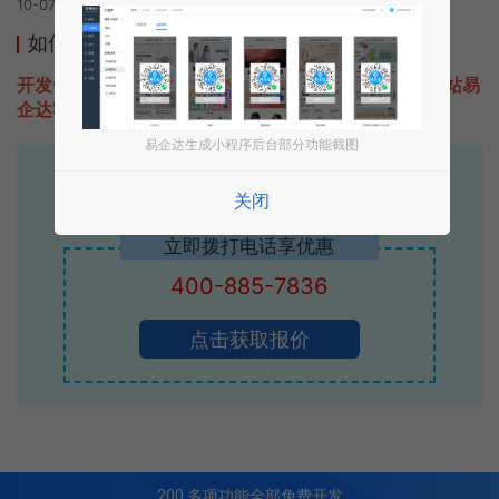
10-07 00:51发布
如何开发类似聊天话术云的小程序
开发一款类似聊天话术云的小程序不难，只需要咨询本站易
企达客服即可为您定制开发，免费提供报价。
易企达生成小程序后台部分功能截图
易企达10年行业沉淀！
关闭
专业小程序、公众号H5 APP等软件开发
立即拨打电话享优惠
400-885-7836
点击获取报价
200
多项功能全部免费开发