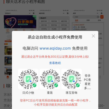
聊天话术云小程序截图
易企达自助生成小程序免费使用
电脑访问
www.eqiday.com
免费使用
通过易企达平台终身免300元认证费,最快3分钟上线!
查看教程
登录
PC查
看更
聊天话术云小程序使用方法
多.....
日式小物
童装
珠宝首饰
方法1. 使用微信扫描本页面上方二维码进入聊天话术云的小程序
方法2. 在微信中搜索“聊天话术云”即可进入小程序
登录PC后台可使用系统模板极速克隆一模一样小程序，
小程序页面功能支持后台自由配置
历史上的今时小程序由聊天话术云团队开发，易企达小程序商店于2020-