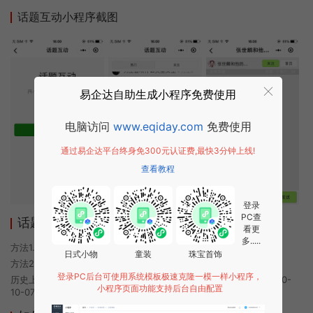
话题互动小程序截图
易企达自助生成小程序免费使用
电脑访问
www.eqiday.com
免费使用
通过易企达平台终身免300元认证费,最快3分钟上线!
查看教程
登录
PC查
话题互动小程序使用方法
看更
多.....
方法1. 使用微信扫描本页面上方二维码进入话题互动的小程序
日式小物
童装
珠宝首饰
方法2. 在微信中搜索“话题互动”即可进入小程序
登录PC后台可使用系统模板极速克隆一模一样小程序，
历史上的今时小程序由话题互动团队开发，易企达小程序商店于2020-
小程序页面功能支持后台自由配置
10-07 01:00发布