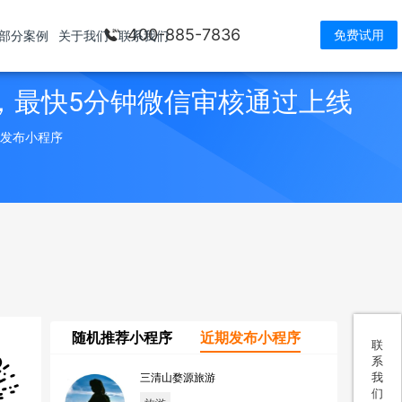
400-885-7836
免费试用
部分案例
关于我们
联系我们
，最快5分钟微信审核通过上线
> 发布小程序
随机推荐小程序
近期发布小程序
联
系
我
三清山婺源旅游
们