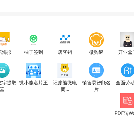
培海报
柚子签到
店客销
微购聚
开业盒
文字提取
微小能名片王
记账熊微电
销售易智能名
全面劳
器
商...
片
PDF转W