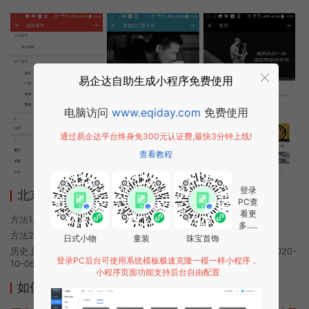
易企达自助生成小程序免费使用
电脑访问
www.eqiday.com
免费使用
通过易企达平台终身免300元认证费,最快3分钟上线!
查看教程
登录
北京演唱会小程序使用方法
PC查
看更
方法1. 使用微信扫描本页面上方二维码进入北京演唱会的小程序
多.....
方法2. 在微信中搜索“北京演唱会”即可进入小程序
日式小物
童装
珠宝首饰
历史上的今时小程序由北京演唱会团队开发，易企达小程序商店于2020-
登录PC后台可使用系统模板极速克隆一模一样小程序，
10-06 20:11发布
小程序页面功能支持后台自由配置
如何开发类似北京演唱会的小程序