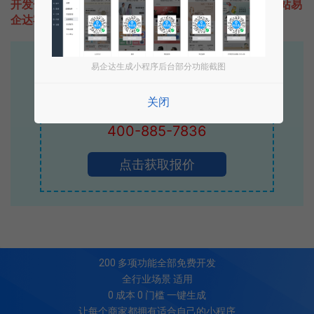
开发一款类似北京演唱会的小程序不难，只需要咨询本站易
企达客服即可为您定制开发，免费提供报价。
易企达10年行业沉淀！
易企达生成小程序后台部分功能截图
专业小程序、公众号H5 APP等软件开发
关闭
立即拨打电话享优惠
400-885-7836
点击获取报价
200
多项功能全部免费开发
全行业场景 适用
0 成本 0 门槛 一键生成
让每个商家都拥有适合自己的小程序