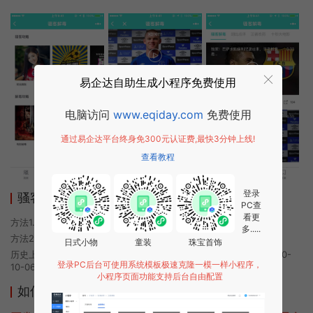
易企达自助生成小程序免费使用
电脑访问
www.eqiday.com
免费使用
通过易企达平台终身免300元认证费,最快3分钟上线!
查看教程
登录
骚客视频小程序使用方法
PC查
看更
方法1. 使用微信扫描本页面上方二维码进入骚客视频的小程序
多.....
方法2. 在微信中搜索“骚客视频”即可进入小程序
日式小物
童装
珠宝首饰
历史上的今时小程序由骚客视频团队开发，易企达小程序商店于2020-
登录PC后台可使用系统模板极速克隆一模一样小程序，
10-06 19:47发布
小程序页面功能支持后台自由配置
如何开发类似骚客视频的小程序