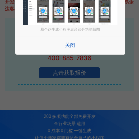
开发一款类似骚客视频的小程序不难，只需要咨询本站易企
达客服即可为您定制开发，免费提供报价。
易企达10年行业沉淀！
易企达生成小程序后台部分功能截图
专业小程序、公众号H5 APP等软件开发
关闭
立即拨打电话享优惠
400-885-7836
点击获取报价
200
多项功能全部免费开发
全行业场景 适用
0 成本 0 门槛 一键生成
让每个商家都拥有适合自己的小程序