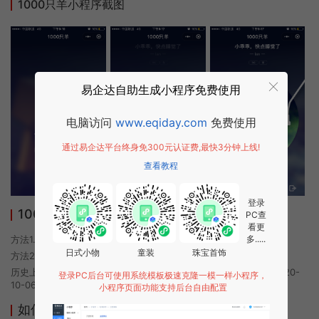
1000只羊小程序截图
易企达自助生成小程序免费使用
电脑访问
www.eqiday.com
免费使用
通过易企达平台终身免300元认证费,最快3分钟上线!
查看教程
登录
1000只羊小程序使用方法
PC查
看更
方法1. 使用微信扫描本页面上方二维码进入1000只羊的小程序
多.....
日式小物
童装
珠宝首饰
方法2. 在微信中搜索“1000只羊”即可进入小程序
历史上的今时小程序由1000只羊团队开发，易企达小程序商店于2020-
登录PC后台可使用系统模板极速克隆一模一样小程序，
10-06 20:26发布
小程序页面功能支持后台自由配置
如何开发类似1000只羊的小程序