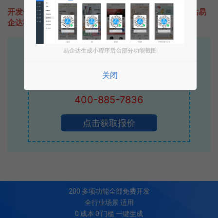
开发一款类似1000只羊的小程序不难，只需要咨询本站易
企达客服即可为您定制开发，免费提供报价。
易企达生成小程序后台部分功能截图
易企达10年行业沉淀！
专业小程序、公众号H5 APP等软件开发
关闭
立即拨打电话享优惠
400-885-7836
点击获取报价
200
多项功能全部免费开发
全行业场景 适用
0 成本 0 门槛 一键生成