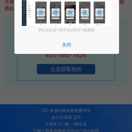
开发一款类似VR头号玩家的小程序不难，只需要咨询本站
易企达客服即可为您定制开发，免费提供报价。
易企达10年行业沉淀！
易企达生成小程序后台部分功能截图
专业小程序、公众号H5 APP等软件开发
立即拨打电话享优惠
关闭
400-885-7836
点击获取报价
200
多项功能全部免费开发
全行业场景 适用
0 成本 0 门槛 一键生成
让每个商家都拥有适合自己的小程序