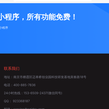
小程序，所有功能免费！
布小程序
联系我们
地址：
南京市栖霞区迈皋桥创业园科技研发基地寅春路18号
电话：
400-885-7836
24小时热线：
153-6509-2437
(微信同号)
QQ：
923368187
邮箱：
service@eqiday.com