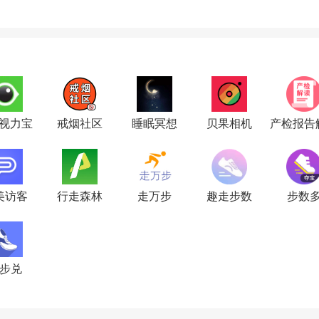
E视力宝
戒烟社区
睡眠冥想
贝果相机
产检报告
美访客
行走森林
走万步
趣走步数
步数
步兑