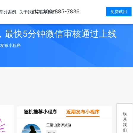
400-885-7836
免费试用
部分案例
关于我们
联系我们
，最快5分钟微信审核通过上线
> 发布小程序
随机推荐小程序
近期发布小程序
联
系
我
三清山婺源旅游
们