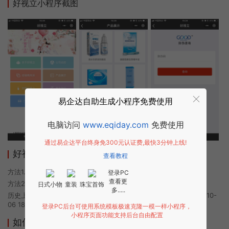
好视立小程序截图
易企达自助生成小程序免费使用
电脑访问
www.eqiday.com
免费使用
通过易企达平台终身免300元认证费,最快3分钟上线!
好视立小程序使用方法
查看教程
方法1. 使用微信扫描本页面上方二维码进入好视立的小程序
登录PC
查看更
方法2. 在微信中搜索“好视立”即可进入小程序
日式小物
童装
珠宝首饰
多.....
历史上的今时小程序由好视立团队开发，易企达小程序商店于2020-10-
06 18:28发布
登录PC后台可使用系统模板极速克隆一模一样小程序，
小程序页面功能支持后台自由配置
如何开发类似好视立的小程序