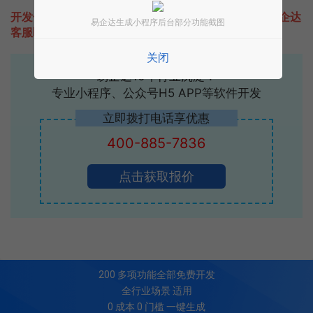
开发一款类似好视立的小程序不难，只需要咨询本站易企达
易企达生成小程序后台部分功能截图
客服即可为您定制开发，免费提供报价。
关闭
易企达10年行业沉淀！
专业小程序、公众号H5 APP等软件开发
立即拨打电话享优惠
400-885-7836
点击获取报价
200
多项功能全部免费开发
全行业场景 适用
0 成本 0 门槛 一键生成