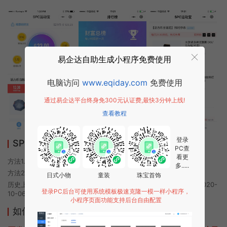
易企达自助生成小程序免费使用
电脑访问
www.eqiday.com
免费使用
通过易企达平台终身免300元认证费,最快3分钟上线!
查看教程
登录
SPC运动宝小程序使用方法
PC查
看更
方法1. 使用微信扫描本页面上方二维码进入SPC运动宝的小程序
多.....
方法2. 在微信中搜索“SPC运动宝”即可进入小程序
日式小物
童装
珠宝首饰
历史上的今时小程序由SPC运动宝团队开发，易企达小程序商店于2020-
登录PC后台可使用系统模板极速克隆一模一样小程序，
10-06 18:31发布
小程序页面功能支持后台自由配置
如何开发类似SPC运动宝的小程序