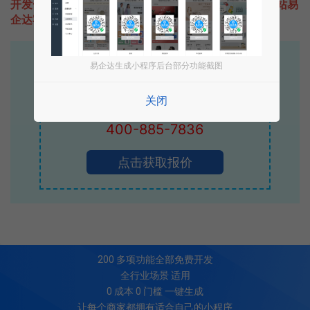
开发一款类似SPC运动宝的小程序不难，只需要咨询本站易
企达客服即可为您定制开发，免费提供报价。
易企达10年行业沉淀！
易企达生成小程序后台部分功能截图
专业小程序、公众号H5 APP等软件开发
关闭
立即拨打电话享优惠
400-885-7836
点击获取报价
200
多项功能全部免费开发
全行业场景 适用
0 成本 0 门槛 一键生成
让每个商家都拥有适合自己的小程序