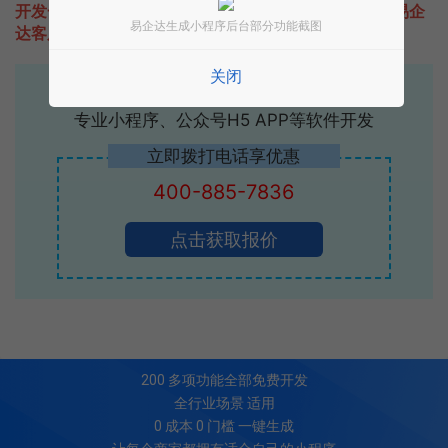
开发一款类似P图神器的小程序不难，只需要咨询本站易企
易企达生成小程序后台部分功能截图
达客服即可为您定制开发，免费提供报价。
关闭
易企达10年行业沉淀！
专业小程序、公众号H5 APP等软件开发
立即拨打电话享优惠
400-885-7836
点击获取报价
200
多项功能全部免费开发
全行业场景 适用
0 成本 0 门槛 一键生成