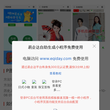
易企达自助生成小程序免费使用
电脑访问
www.eqiday.com
免费使用
通过易企达平台终身免300元认证费,最快3分钟上线!
P图神器小程序使用方法
查看教程
方法1. 使用微信扫描本页面上方二维码进入P图神器的小程序
登录PC
方法2. 在微信中搜索“P图神器”即可进入小程序
查看更
日式小物
童装
珠宝首饰
多.....
历史上的今时小程序由P图神器团队开发，易企达小程序商店于2020-10-
06 01:17发布
登录PC后台可使用系统模板极速克隆一模一样小程序，
小程序页面功能支持后台自由配置
如何开发类似P图神器的小程序