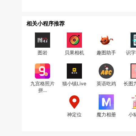
相关小程序推荐
图岩
贝果相机
趣图助手
识字
九宫格照片
猫小镇Live
英语吃鸡
长图
拼...
神定位
魔力相册
小