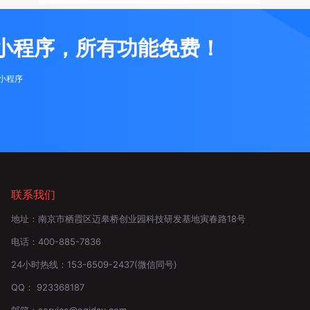
小程序，所有功能免费！
布小程序
联系我们
地址：
南京市栖霞区迈皋桥创业园科技研发基地寅春路18号
电话：
400-885-7836
24小时热线：
153-6509-2437
(微信同号)
QQ：
923368187
邮箱：
service@eqiday.com