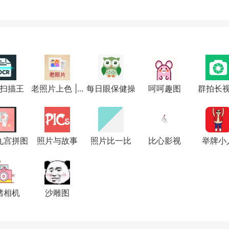
扫描王
老照片上色 |...
每日眼保健操
呵呵趣图
群拍长
九宫拼图
照片与故事
照片比一比
比心影视
举牌小
猪相机
沙雕图