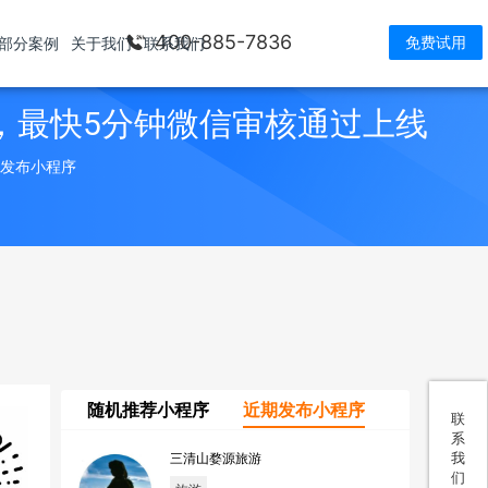
400-885-7836
免费试用
部分案例
关于我们
联系我们
，最快5分钟微信审核通过上线
> 发布小程序
随机推荐小程序
近期发布小程序
联
系
我
三清山婺源旅游
们