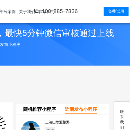
400-885-7836
免费试用
部分案例
关于我们
联系我们
，最快5分钟微信审核通过上线
> 发布小程序
随机推荐小程序
近期发布小程序
联
系
我
三清山婺源旅游
们