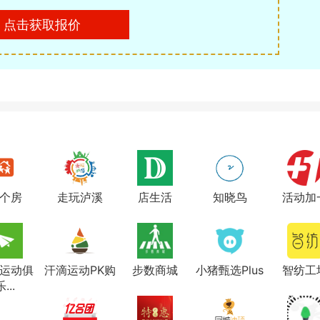
点击获取报价
个房
走玩泸溪
店生活
知晓鸟
活动加
运动俱
汗滴运动PK购
步数商城
小猪甄选Plus
智纺工
...