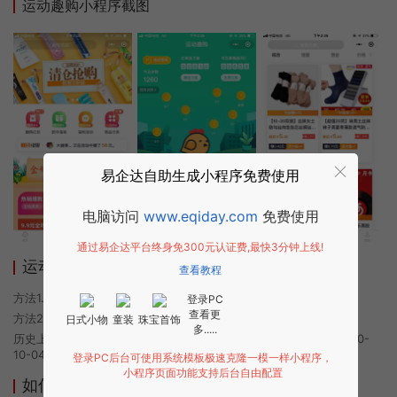
运动趣购小程序截图
易企达自助生成小程序免费使用
电脑访问
www.eqiday.com
免费使用
通过易企达平台终身免300元认证费,最快3分钟上线!
运动趣购小程序使用方法
查看教程
方法1. 使用微信扫描本页面上方二维码进入运动趣购的小程序
登录PC
查看更
方法2. 在微信中搜索“运动趣购”即可进入小程序
日式小物
童装
珠宝首饰
多.....
历史上的今时小程序由运动趣购团队开发，易企达小程序商店于2020-
10-04 11:01发布
登录PC后台可使用系统模板极速克隆一模一样小程序，
小程序页面功能支持后台自由配置
如何开发类似运动趣购的小程序