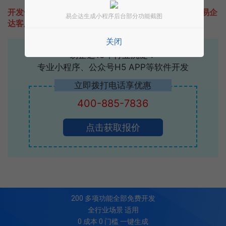
开发一款类似运动趣购的小程序不难，只需要咨询本站易企
易企达生成小程序后台部分功能截图
达客服即可为您定制开发，免费提供报价。
关闭
易企达10年行业沉淀！
专业小程序、公众号H5 APP等软件开发
立即拨打电话享优惠
400-885-7836
点击获取报价
200
多项功能全部免费开发
全行业场景 适用
0 成本 0 门槛 一键生成