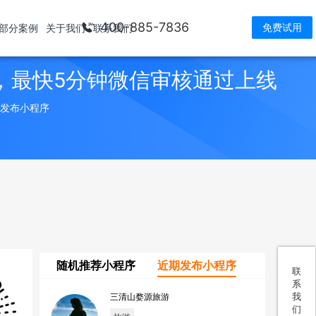
400-885-7836
免费试用
部分案例
关于我们
联系我们
，最快5分钟微信审核通过上线
> 发布小程序
随机推荐小程序
近期发布小程序
联
系
我
三清山婺源旅游
们