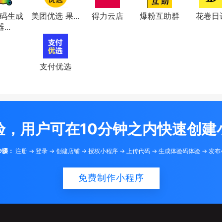
码生成
美团优选 果...
得力云店
爆粉互助群
花卷日
...
支付优选
验，用户可在10分钟之内快速创建
步骤：
注册 -> 登录 -> 创建店铺 -> 授权小程序 -> 上传代码 -> 生成体验码体验 -> 发
免费制作小程序