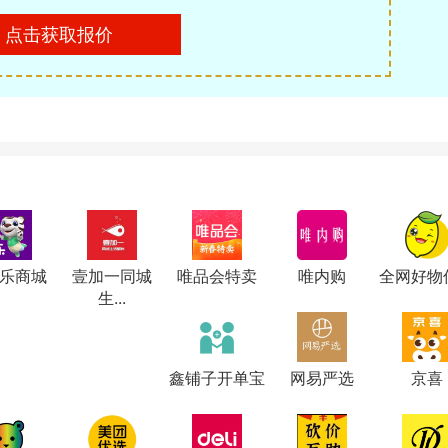
点击获取报价
乐商城
壹加一同城
唯品会特卖
唯内购
全网好物
生...
鑫铺子开单宝
网易严选
京喜