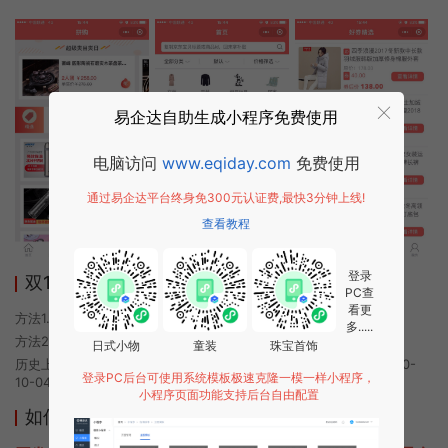
易企达自助生成小程序免费使用
电脑访问
www.eqiday.com
免费使用
通过易企达平台终身免300元认证费,最快3分钟上线!
查看教程
登录
双11活动小程序使用方法
PC查
看更
方法1. 使用微信扫描本页面上方二维码进入双11活动的小程序
多.....
方法2. 在微信中搜索“双11活动”即可进入小程序
日式小物
童装
珠宝首饰
历史上的今时小程序由双11活动团队开发，易企达小程序商店于2020-
登录PC后台可使用系统模板极速克隆一模一样小程序，
10-04 20:43发布
小程序页面功能支持后台自由配置
如何开发类似双11活动的小程序