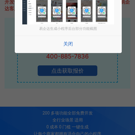
开发一款类似双11活动的小程序不难，只需要咨询本站易企
达客服即可为您定制开发，免费提供报价。
易企达10年行业沉淀！
易企达生成小程序后台部分功能截图
专业小程序、公众号H5 APP等软件开发
关闭
立即拨打电话享优惠
400-885-7836
点击获取报价
200
多项功能全部免费开发
全行业场景 适用
0 成本 0 门槛 一键生成
让每个商家都拥有适合自己的小程序