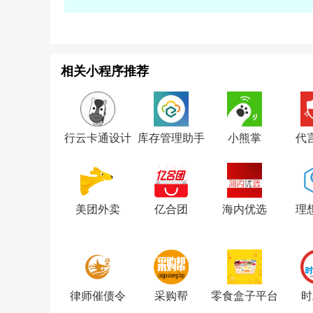
相关小程序推荐
行云卡通设计
库存管理助手
小熊掌
代
美团外卖
亿合团
海内优选
理
律师催债令
采购帮
零食盒子平台
时