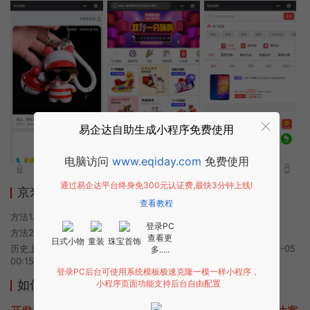
易企达自助生成小程序免费使用
电脑访问
www.eqiday.com
免费使用
通过易企达平台终身免300元认证费,最快3分钟上线!
京米小程序使用方法
查看教程
方法1. 使用微信扫描本页面上方二维码进入京米的小程序
登录PC
方法2. 在微信中搜索“京米”即可进入小程序
查看更
日式小物
童装
珠宝首饰
历史上的今时小程序由京米团队开发，易企达小程序商店于2020-10-05
多.....
00:15发布
登录PC后台可使用系统模板极速克隆一模一样小程序，
如何开发类似京米的小程序
小程序页面功能支持后台自由配置