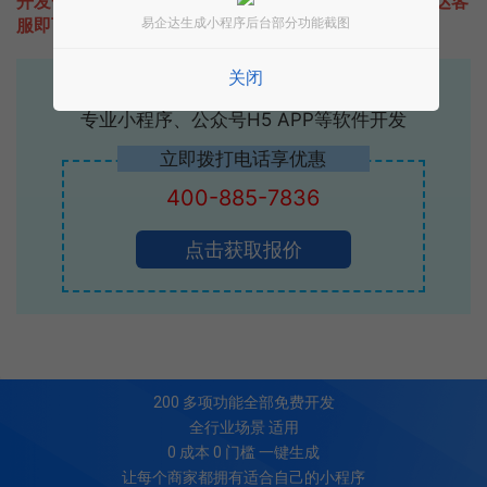
开发一款类似京米的小程序不难，只需要咨询本站易企达客
易企达生成小程序后台部分功能截图
服即可为您定制开发，免费提供报价。
关闭
易企达10年行业沉淀！
专业小程序、公众号H5 APP等软件开发
立即拨打电话享优惠
400-885-7836
点击获取报价
200
多项功能全部免费开发
全行业场景 适用
0 成本 0 门槛 一键生成
让每个商家都拥有适合自己的小程序