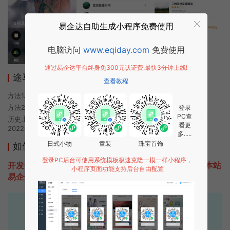
易企达自助生成小程序免费使用
电脑访问
www.eqiday.com
免费使用
通过易企达平台终身免300元认证费,最快3分钟上线!
途马全域旅游小程序使用方法
查看教程
方法1. 使用微信扫描本页面上方二维码进入途马全域旅游的小程序
方法2. 在微信中搜索“途马全域旅游”即可进入小程序
登录
PC查
历史上的今时小程序由途马全域旅游团队开发，易企达小程序商店于
看更
2022-07-02 20:53发布
多.....
日式小物
童装
珠宝首饰
如何开发类似途马全域旅游的小程序
登录PC后台可使用系统模板极速克隆一模一样小程序，
开发一款类似途马全域旅游的小程序不难，只需要咨询本站
小程序页面功能支持后台自由配置
易企达客服即可为您定制开发，免费提供报价。
易企达10年行业沉淀！
专业小程序、公众号H5 APP等软件开发