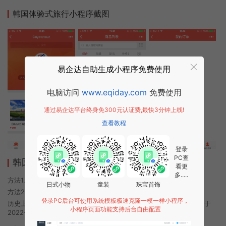
韩国体验式旅行小程序截图
易企达自助生成小程序免费使用
电脑访问
www.eqiday.com
免费使用
通过易企达平台终身免300元认证费,最快3分钟上线!
查看教程
登录
PC查
韩国体验式旅行小程序使用方法
看更
多.....
方法1. 使用微信扫描本页面上方二维码进入韩国体验式旅行的小程序
日式小物
童装
珠宝首饰
方法2. 在微信中搜索“韩国体验式旅行”即可进入小程序
登录PC后台可使用系统模板极速克隆一模一样小程序，
历史上的今时小程序由韩国体验式旅行团队开发，易企达小程序商店于
小程序页面功能支持后台自由配置
2022-07-02 20:51发布