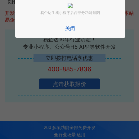
如何开发类似美住旅行酒店的小程序
开发一款类似美住旅行酒店的小程序不难，只需要咨询本站
易企达生成小程序后台部分功能截图
易企达客服即可为您定制开发，免费提供报价。
关闭
易企达10年行业沉淀！
专业小程序、公众号H5 APP等软件开发
立即拨打电话享优惠
400-885-7836
点击获取报价
200
多项功能全部免费开发
全行业场景 适用