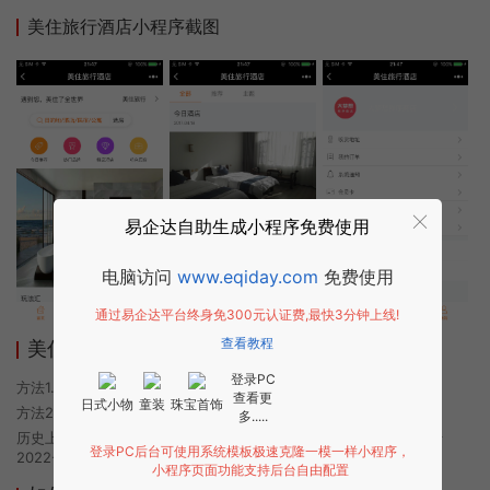
美住旅行酒店小程序截图
易企达自助生成小程序免费使用
电脑访问
www.eqiday.com
免费使用
通过易企达平台终身免300元认证费,最快3分钟上线!
查看教程
美住旅行酒店小程序使用方法
登录PC
方法1. 使用微信扫描本页面上方二维码进入美住旅行酒店的小程序
查看更
日式小物
童装
珠宝首饰
方法2. 在微信中搜索“美住旅行酒店”即可进入小程序
多.....
历史上的今时小程序由美住旅行酒店团队开发，易企达小程序商店于
登录PC后台可使用系统模板极速克隆一模一样小程序，
2022-07-02 20:51发布
小程序页面功能支持后台自由配置