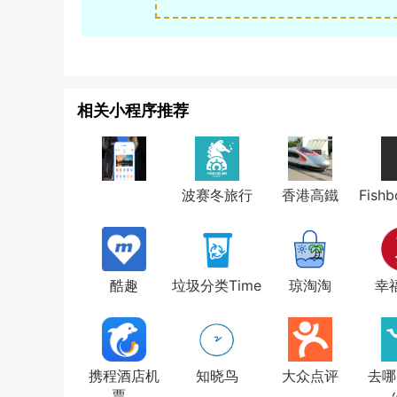
相关小程序推荐
波赛冬旅行
香港高鐵
Fish
酷趣
垃圾分类Time
琼淘淘
幸
携程酒店机
知晓鸟
大众点评
去哪
票...
火