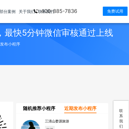
400-885-7836
免费试用
部分案例
关于我们
联系我们
，最快5分钟微信审核通过上线
> 发布小程序
随机推荐小程序
近期发布小程序
联
系
我
三清山婺源旅游
们