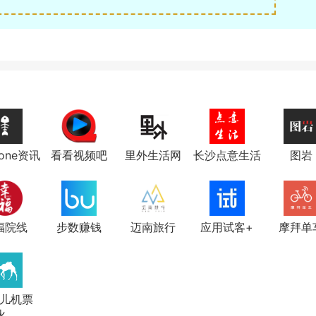
bone资讯
看看视频吧
里外生活网
长沙点意生活
图岩
福院线
步数赚钱
迈南旅行
应用试客+
摩拜单
儿机票
...